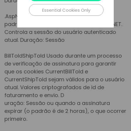
Duração: Sessão
Essential Cookies Only
.AspNet.ApplicationCookie Cookie
padrão de autenticação usado pelo ASP.NET.
Controla a sessão do usuário autenticado
atual. Duração: Sessão
BillToIdShipToId Usado durante um processo
de verificação de assinatura para garantir
que os cookies CurrentBillToId e
CurrentShipToId sejam válidos para o usuário
atual. Valores criptografados de id de
faturamento e envio. D
uração: Sessão ou quando a assinatura
expirar (o padrão é de 2 horas), o que ocorrer
primeiro.