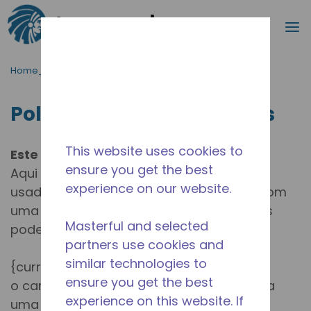
Procurar
m
Ir para o conteúdo principal
Home_Breadcrumb
/
Política de Uso de Cookies
Política de Uso de Cookies
This website uses cookies to
Este site utiliza Cookies
ensure you get the best
Aqui está a lista de cookies atualmente
experience on our website.
usados em tecumseh.com, juntamente com
uma breve descrição de quais dados eles
Masterful and selected
podem identificar e como são utilizados.
partners use cookies and
similar technologies to
{currentWebsiteId}_Cart Controla
ensure you get the best
o carrinho de compras e transfere-o para
experience on this website. If
uma conta de usuário caso o usuário