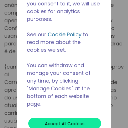
you consent to it, we will use
anônimo crie uma conta. Id do carrinho de
cookies for analytics
compras do usuário atual. Armazenado
purposes.
apenas para usuários anônimos. Duração:
Configurado no Console de Administração
See our
Cookie Policy
to
usando a configuração de Número de Dias
read more about the
para Manter Itens no Carrinho. O valor padrão
cookies we set.
é de 7 dias.
You can withdraw and
{currentWebsiteId}_CustomerOrderForApprov
manage your consent at
al
any time, by clicking
Carrega dados relevantes para a ordem de
"Manage Cookies" at the
aprovação em vez do carrinho de compras
bottom of each website
do usuário atual. Isso permite que o usuário
page.
atual aprove a ordem corretamente. Id do
carrinho de aprovação da ordem que o
usuário atual selecionou para trabalhar.
Accept All Cookies