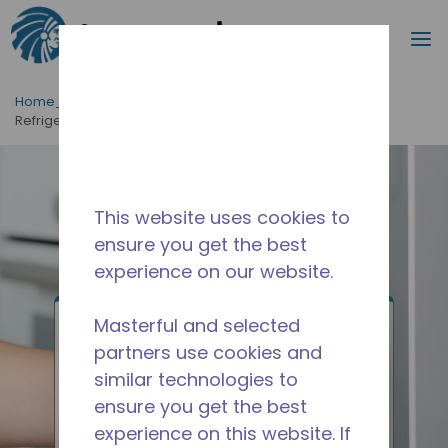
Procurar
m
Ir para o conteúdo principal
Home_Breadcrumb
/
Aplicações
/
Doméstico
/
Refrigeradores de água
This website uses cookies to
ensure you get the best
experience on our website.
Masterful and selected
Refrigeradores de
partners use cookies and
similar technologies to
água
ensure you get the best
experience on this website. If
Fornece acesso fácil a água