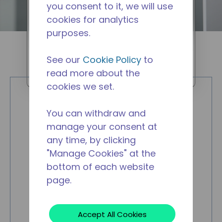
you consent to it, we will use
potável limpa e gelada,
cookies for analytics
conectada diretamente ao
purposes.
abastecimento de água do
edifício, mais comumente usado
See our
Cookie Policy
to
em escritórios.
AZ
read more about the
cookies we set.
You can withdraw and
manage your consent at
any time, by clicking
"Manage Cookies" at the
bottom of each website
page.
Accept All Cookies