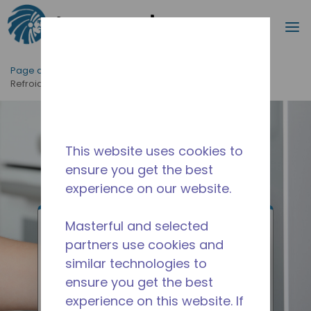
Recherc
m
Passer au contenu principal
Page d'accueil
/
Applications
/
Usage Domestique
/
Refroidisseurs d’eau
This website uses cookies to
ensure you get the best
experience on our website.
Masterful and selected
Refroidisseurs
partners use cookies and
similar technologies to
d’eau
ensure you get the best
experience on this website. If
Fournit un accès facile une eau