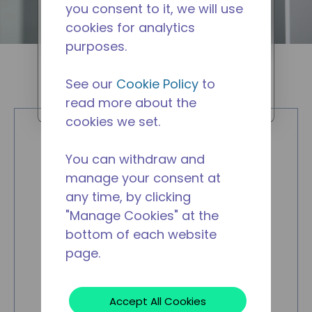
you consent to it, we will use
potable propre et froide
cookies for analytics
directement connectée
purposes.
l'alimentation en eau du
bâtiment. Utilisé le plus souvent
See our
Cookie Policy
to
pour un usage professionnel.
AZ
read more about the
cookies we set.
You can withdraw and
manage your consent at
any time, by clicking
"Manage Cookies" at the
bottom of each website
page.
Accept All Cookies